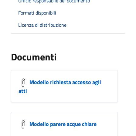
Ufficio responsabile del documento
Formati disponibili
Licenza di distribuzione
Documenti
Modello richiesta accesso agli
atti
Modello parere acque chiare