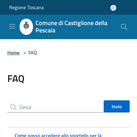
Salta al contenuto principale
Regione Toscana
Comune di Castiglione della
Pescaia
Home
>
FAQ
FAQ
Cerca nel sito
Invio
Come posso accedere allo sportello per la