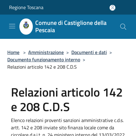
Salta al contenuto principale
Regione Toscana
Comune di Castiglione della
Pescaia
Home
>
Amministrazione
>
Documenti e dati
>
Documento funzionamento interno
>
Relazioni articolo 142 e 208 C.D.S
Relazioni articolo 142
e 208 C.D.S
Elenco relazioni proventi sanzioni amministrative c.d.s.
artt. 142 e 208 inviate sito finanza locale come da
circolare d.a.i.t. n. 24 ministero interno del 13/03/2022