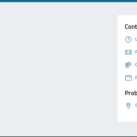
Cont
Prob