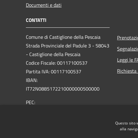
Documenti e dati
CONTATTI
Comune di Castiglione della Pescaia
Prenotaz
Strada Provinciale del Padule 3 - 58043
Segnalazi
- Castiglione della Pescaia
Leggi le 
Codice Fiscale: 00117100537
Richiesta
Partita IVA: 00117100537
IBAN:
IT72N0885172210000000500000
PEC:
comune.castiglione.pescaia@legalmail.it
Centralino Unico: +39 0564 927111
Questo sito 
alla navig