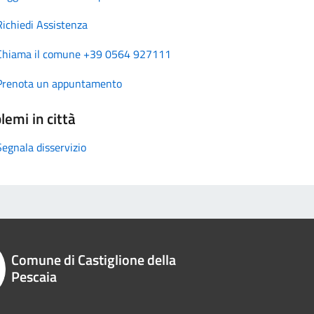
Richiedi Assistenza
Chiama il comune +39 0564 927111
Prenota un appuntamento
lemi in città
Segnala disservizio
Comune di Castiglione della
Pescaia