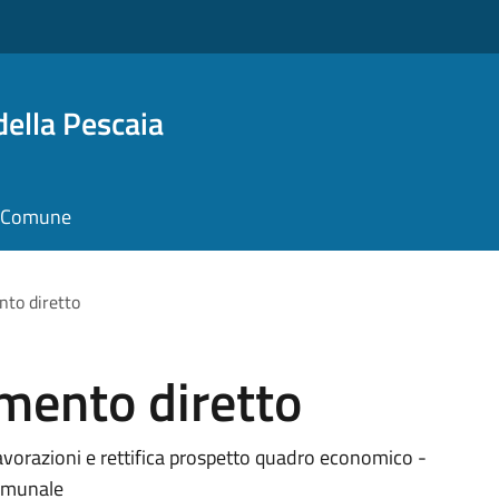
della Pescaia
il Comune
nto diretto
amento diretto
 lavorazioni e rettifica prospetto quadro economico -
comunale