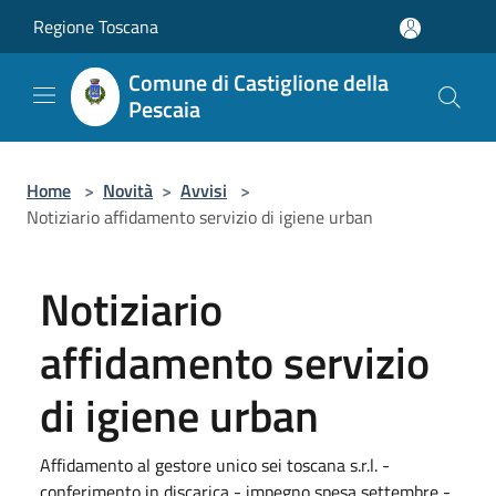
Salta al contenuto principale
Regione Toscana
Comune di Castiglione della
Pescaia
Home
>
Novità
>
Avvisi
>
Notiziario affidamento servizio di igiene urban
Notiziario
affidamento servizio
di igiene urban
Affidamento al gestore unico sei toscana s.r.l. -
conferimento in discarica - impegno spesa settembre -