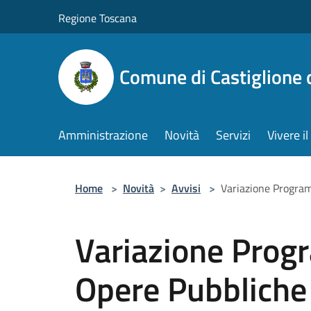
Salta al contenuto principale
Regione Toscana
Comune di Castiglione 
Amministrazione
Novità
Servizi
Vivere 
Home
>
Novità
>
Avvisi
>
Variazione Progra
Variazione Prog
Opere Pubbliche