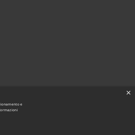
×
nzionamento e
nformazioni