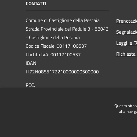
CONTATTI
Comune di Castiglione della Pescaia
Prenotaz
Strada Provinciale del Padule 3 - 58043
Segnalazi
- Castiglione della Pescaia
Leggi le 
Codice Fiscale: 00117100537
Richiesta
Partita IVA: 00117100537
IBAN:
IT72N0885172210000000500000
PEC:
comune.castiglione.pescaia@legalmail.it
Centralino Unico: +39 0564 927111
Questo sito 
alla navig