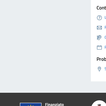
Cont
Prob