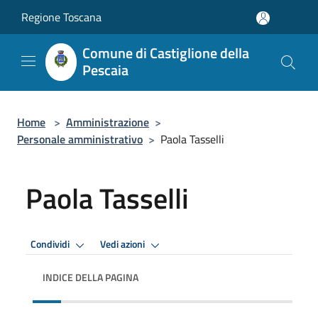
Salta al contenuto principale
Regione Toscana
Comune di Castiglione della
Pescaia
Home
>
Amministrazione
>
Personale amministrativo
>
Paola Tasselli
Paola Tasselli
Condividi
Vedi azioni
INDICE DELLA PAGINA