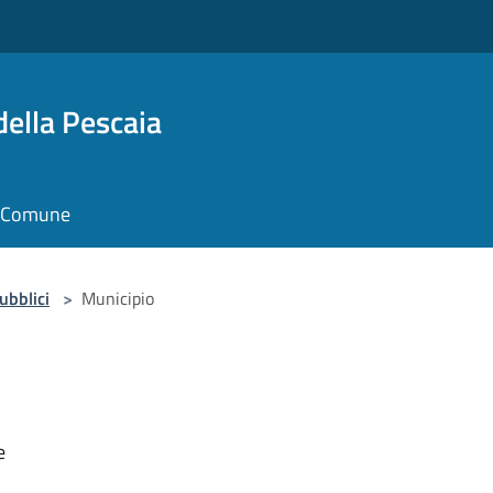
della Pescaia
il Comune
pubblici
>
Municipio
e