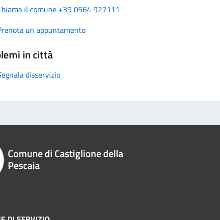
Chiama il comune +39 0564 927111
Prenota un appuntamento
lemi in città
Segnala disservizio
Comune di Castiglione della
Pescaia
E DI SERVIZIO