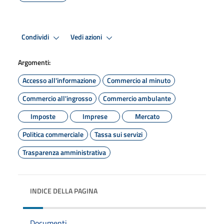
Condividi
Vedi azioni
Argomenti:
Accesso all'informazione
Commercio al minuto
Commercio all'ingrosso
Commercio ambulante
Imposte
Imprese
Mercato
Politica commerciale
Tassa sui servizi
Trasparenza amministrativa
INDICE DELLA PAGINA
Documenti