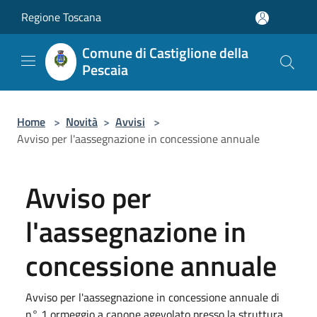
Salta al contenuto principale
Regione Toscana
Comune di Castiglione della
Pescaia
Home
>
Novità
>
Avvisi
>
Avviso per l'aassegnazione in concessione annuale
Avviso per
l'aassegnazione in
concessione annuale
Avviso per l'aassegnazione in concessione annuale di
n° 1 ormeggio a canone agevolato presso la struttura