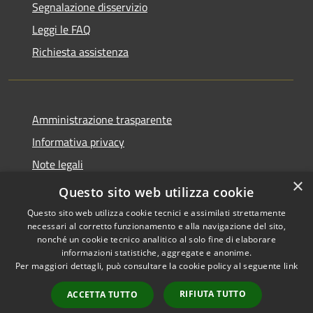
Segnalazione disservizio
Leggi le FAQ
Richiesta assistenza
Amministrazione trasparente
Informativa privacy
Note legali
×
Dichiarazione di accessibilità
Questo sito web utilizza cookie
Questo sito web utilizza cookie tecnici e assimilati strettamente
necessari al corretto funzionamento e alla navigazione del sito,
nonché un cookie tecnico analitico al solo fine di elaborare
informazioni statistiche, aggregate e anonime.
RSS
Copyright © 2026 • Comune di
Per maggiori dettagli, può consultare la cookie policy al seguente
link
Accessibilità
Castiglione della Pescaia •
Privacy
Municipium
Powered by
•
RIFIUTA TUTTO
ACCETTA TUTTO
Cookie
Accesso redazione