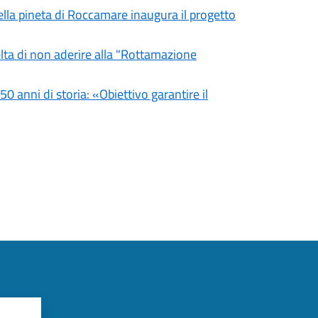
ella pineta di Roccamare inaugura il progetto
lta di non aderire alla "Rottamazione
0 anni di storia: «Obiettivo garantire il