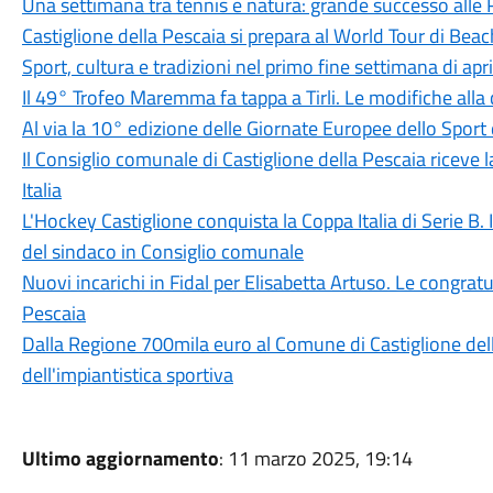
Una settimana tra tennis e natura: grande successo alle 
Castiglione della Pescaia si prepara al World Tour di Beac
Sport, cultura e tradizioni nel primo fine settimana di apr
Il 49° Trofeo Maremma fa tappa a Tirli. Le modifiche alla 
Al via la 10° edizione delle Giornate Europee dello Sport 
Il Consiglio comunale di Castiglione della Pescaia riceve 
Italia
L'Hockey Castiglione conquista la Coppa Italia di Serie B.
del sindaco in Consiglio comunale
Nuovi incarichi in Fidal per Elisabetta Artuso. Le congratu
Pescaia
Dalla Regione 700mila euro al Comune di Castiglione della
dell'impiantistica sportiva
Ultimo aggiornamento
: 11 marzo 2025, 19:14