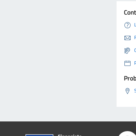
Cont
Prob