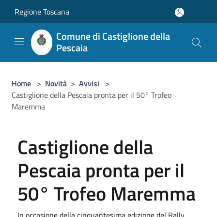
Salta al contenuto principale
Regione Toscana
Comune di Castiglione della
Pescaia
Home
>
Novità
>
Avvisi
>
Castiglione della Pescaia pronta per il 50° Trofeo
Maremma
Castiglione della
Pescaia pronta per il
50° Trofeo Maremma
In occasione della cinquantesima edizione del Rally