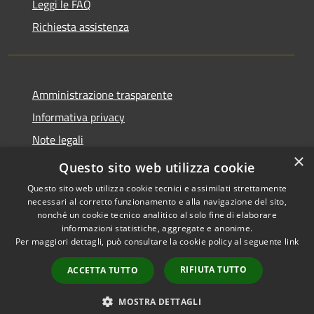
Leggi le FAQ
Richiesta assistenza
Amministrazione trasparente
Informativa privacy
Note legali
×
Dichiarazione di accessibilità
Questo sito web utilizza cookie
Questo sito web utilizza cookie tecnici e assimilati strettamente
necessari al corretto funzionamento e alla navigazione del sito,
nonché un cookie tecnico analitico al solo fine di elaborare
informazioni statistiche, aggregate e anonime.
RSS
Copyright © 2026 • Comune di
Per maggiori dettagli, può consultare la cookie policy al seguente
link
Accessibilità
Castiglione della Pescaia •
Privacy
Municipium
Powered by
•
RIFIUTA TUTTO
ACCETTA TUTTO
Cookie
Accesso redazione
Mappa del sito
MOSTRA DETTAGLI