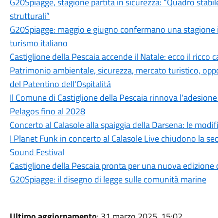
G20Spiagge, stagione partita in sicurezza: “Quadro stabil
strutturali”
G20Spiagge: maggio e giugno confermano una stagione in
turismo italiano
Castiglione della Pescaia accende il Natale: ecco il ricco 
Patrimonio ambientale, sicurezza, mercato turistico, oppor
del Patentino dell'Ospitalità
Il Comune di Castiglione della Pescaia rinnova l'adesione 
Pelagos fino al 2028
Concerto al Calasole alla spaiggia della Darsena: le modifi
I Planet Funk in concerto al Calasole Live chiudono la se
Sound Festival
Castiglione della Pescaia pronta per una nuova edizione d
G20Spiagge: il disegno di legge sulle comunità marine
Ultimo aggiornamento
: 31 marzo 2025, 15:02