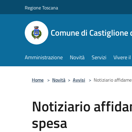
Salta al contenuto principale
Regione Toscana
Comune di Castiglione 
Amministrazione
Novità
Servizi
Vivere 
Home
>
Novità
>
Avvisi
>
Notiziario affidam
Notiziario affid
spesa