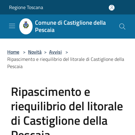
Salta al contenuto principale
Regione Toscana
Comune di Castiglione della
Pescaia
Home
>
Novità
>
Avvisi
>
Ripascimento e riequilibrio del litorale di Castiglione della
Pescaia
Ripascimento e
riequilibrio del litorale
di Castiglione della
Pescaia