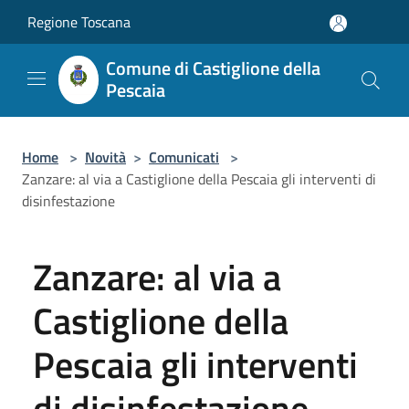
Salta al contenuto principale
Regione Toscana
Comune di Castiglione della
Pescaia
Home
>
Novità
>
Comunicati
>
Zanzare: al via a Castiglione della Pescaia gli interventi di
disinfestazione
Zanzare: al via a
Castiglione della
Pescaia gli interventi
di disinfestazione