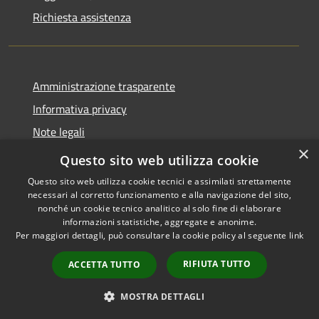
Richiesta assistenza
Amministrazione trasparente
Informativa privacy
Note legali
×
Dichiarazione di accessibilità
Questo sito web utilizza cookie
Questo sito web utilizza cookie tecnici e assimilati strettamente
necessari al corretto funzionamento e alla navigazione del sito,
nonché un cookie tecnico analitico al solo fine di elaborare
informazioni statistiche, aggregate e anonime.
RSS
Copyright © 2026 • Comune di
Per maggiori dettagli, può consultare la cookie policy al seguente
link
Accessibilità
Castiglione della Pescaia •
Privacy
Municipium
Powered by
•
RIFIUTA TUTTO
ACCETTA TUTTO
Cookie
Accesso redazione
Mappa del sito
MOSTRA DETTAGLI