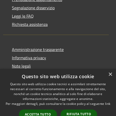
Segnalazione disservizio
Leggi le FAQ
Richiesta assistenza
Amministrazione trasparente
Informativa privacy
Note legali
×
Dichiarazione di accessibilità
Questo sito web utilizza cookie
Questo sito web utilizza cookie tecnici e assimilati strettamente
necessari al corretto funzionamento e alla navigazione del sito,
nonché un cookie tecnico analitico al solo fine di elaborare
informazioni statistiche, aggregate e anonime.
RSS
Copyright © 2026 • Comune di
Per maggiori dettagli, può consultare la cookie policy al seguente
link
Accessibilità
Castiglione della Pescaia •
Privacy
Municipium
Powered by
•
RIFIUTA TUTTO
ACCETTA TUTTO