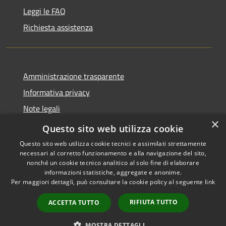
Leggi le FAQ
Richiesta assistenza
Amministrazione trasparente
Informativa privacy
Note legali
×
Dichiarazione di accessibilità
Questo sito web utilizza cookie
Questo sito web utilizza cookie tecnici e assimilati strettamente
necessari al corretto funzionamento e alla navigazione del sito,
nonché un cookie tecnico analitico al solo fine di elaborare
informazioni statistiche, aggregate e anonime.
RSS
Copyright © 2026 • Comune di
Per maggiori dettagli, può consultare la cookie policy al seguente
link
Accessibilità
Castiglione della Pescaia •
Privacy
Municipium
Powered by
•
RIFIUTA TUTTO
ACCETTA TUTTO
Cookie
Accesso redazione
Mappa del sito
MOSTRA DETTAGLI