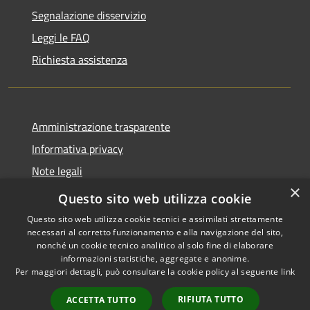
Segnalazione disservizio
Leggi le FAQ
Richiesta assistenza
Amministrazione trasparente
Informativa privacy
Note legali
×
Dichiarazione di accessibilità
Questo sito web utilizza cookie
Questo sito web utilizza cookie tecnici e assimilati strettamente
necessari al corretto funzionamento e alla navigazione del sito,
nonché un cookie tecnico analitico al solo fine di elaborare
informazioni statistiche, aggregate e anonime.
RSS
Copyright © 2026 • Comune di
Per maggiori dettagli, può consultare la cookie policy al seguente
link
Accessibilità
Castiglione della Pescaia •
Privacy
Municipium
Powered by
•
RIFIUTA TUTTO
ACCETTA TUTTO