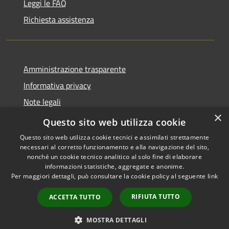
Leggi le FAQ
Richiesta assistenza
Amministrazione trasparente
Informativa privacy
Note legali
×
Dichiarazione di accessibilità
Questo sito web utilizza cookie
Questo sito web utilizza cookie tecnici e assimilati strettamente
necessari al corretto funzionamento e alla navigazione del sito,
nonché un cookie tecnico analitico al solo fine di elaborare
informazioni statistiche, aggregate e anonime.
RSS
Copyright © 2026 • Comune di
Per maggiori dettagli, può consultare la cookie policy al seguente
link
Accessibilità
Castiglione della Pescaia •
Privacy
Municipium
Powered by
•
RIFIUTA TUTTO
ACCETTA TUTTO
Cookie
Accesso redazione
Mappa del sito
MOSTRA DETTAGLI