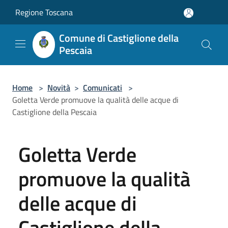
Salta al contenuto principale
Regione Toscana
Comune di Castiglione della
Pescaia
Home
>
Novità
>
Comunicati
>
Goletta Verde promuove la qualità delle acque di
Castiglione della Pescaia
Goletta Verde
promuove la qualità
delle acque di
Castiglione della