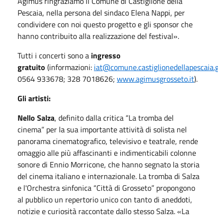
Agimus ringraziamo il Comune di Castiglione della
Pescaia, nella persona del sindaco Elena Nappi, per
condividere con noi questo progetto e gli sponsor che
hanno contribuito alla realizzazione del festival».
Tutti i concerti sono a
ingresso
gratuito
(informazioni:
iat@comune.castiglionedellapescaia.gr
0564 933678; 328 7018626;
www.agimusgrosseto.it
).
Gli artisti:
Nello Salza
, definito dalla critica “La tromba del
cinema” per la sua importante attività di solista nel
panorama cinematografico, televisivo e teatrale, rende
omaggio alle più affascinanti e indimenticabili colonne
sonore di Ennio Morricone, che hanno segnato la storia
del cinema italiano e internazionale. La tromba di Salza
e l'Orchestra sinfonica “Città di Grosseto” propongono
al pubblico un repertorio unico con tanto di aneddoti,
notizie e curiosità raccontate dallo stesso Salza. «La