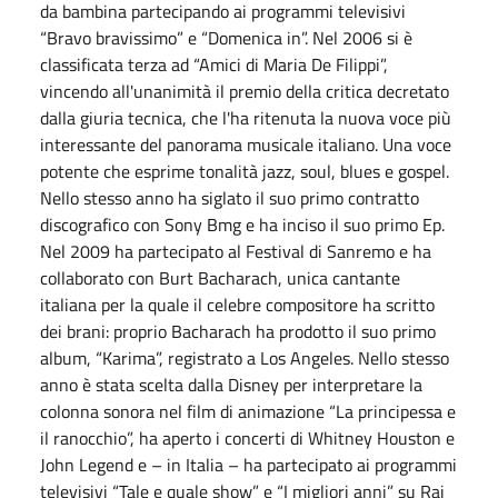
da bambina partecipando ai programmi televisivi
“Bravo bravissimo” e “
Domenica
in”. Nel 2006 si è
classificata terza ad “Amici di Maria De Filippi”,
vincendo all'unanimità il premio della critica decretato
dalla giuria tecnica, che l'ha ritenuta la nuova voce più
interessante del panorama musicale italiano. Una voce
potente che esprime tonalità jazz, soul, blues e gospel.
Nello stesso anno ha siglato il suo primo contratto
discografico con Sony Bmg e ha inciso il suo primo Ep.
Nel 2009 ha partecipato al Festival di Sanremo e ha
collaborato con Burt Bacharach, unica cantante
italiana per la quale il celebre compositore ha scritto
dei brani: proprio Bacharach ha prodotto il suo primo
album, “Karima”, registrato a Los Angeles. Nello stesso
anno è stata scelta dalla Disney per interpretare la
colonna sonora nel film di animazione “La principessa e
il ranocchio”, ha aperto i concerti di Whitney Houston e
John Legend e – in Italia – ha partecipato ai programmi
televisivi “Tale e quale show” e “I migliori anni” su Rai