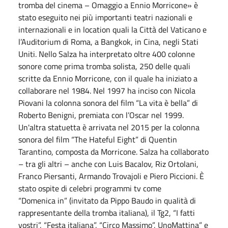
tromba del cinema – Omaggio a Ennio Morricone» è
stato eseguito nei più importanti teatri nazionali e
internazionali e in location quali la Città del Vaticano e
l’Auditorium di Roma, a Bangkok, in Cina, negli Stati
Uniti. Nello Salza ha interpretato oltre 400 colonne
sonore come prima tromba solista, 250 delle quali
scritte da Ennio Morricone, con il quale ha iniziato a
collaborare nel 1984. Nel 1997 ha inciso con Nicola
Piovani la colonna sonora del film “La vita è bella” di
Roberto Benigni, premiata con l’Oscar nel 1999.
Un'altra statuetta è arrivata nel 2015 per la colonna
sonora del film “The Hateful Eight” di Quentin
Tarantino, composta da Morricone. Salza ha collaborato
– tra gli altri – anche con Luis Bacalov, Riz Ortolani,
Franco Piersanti, Armando Trovajoli e Piero Piccioni. È
stato ospite di celebri programmi tv come
“
Domenica
in” (invitato da Pippo Baudo in qualità di
rappresentante della tromba italiana), il Tg2, “I fatti
vostri”, “Festa italiana”, “Circo Massimo”, UnoMattina” e