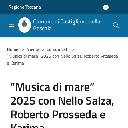
Salta al contenuto principale
Regione Toscana
Comune di Castiglione della
Pescaia
Home
>
Novità
>
Comunicati
>
“Musica di mare” 2025 con Nello Salza, Roberto Prosseda
e Karima
“Musica di mare”
2025 con Nello Salza,
Roberto Prosseda e
Karima