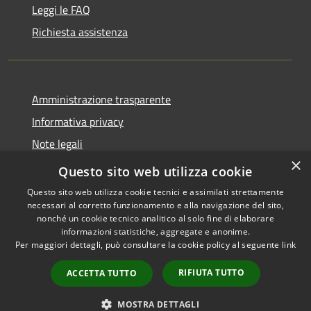
Leggi le FAQ
Richiesta assistenza
Amministrazione trasparente
Informativa privacy
Note legali
×
Dichiarazione di accessibilità
Questo sito web utilizza cookie
Questo sito web utilizza cookie tecnici e assimilati strettamente
necessari al corretto funzionamento e alla navigazione del sito,
nonché un cookie tecnico analitico al solo fine di elaborare
informazioni statistiche, aggregate e anonime.
RSS
Copyright © 2026 • Comune di
Per maggiori dettagli, può consultare la cookie policy al seguente
link
Accessibilità
Castiglione della Pescaia •
Privacy
Municipium
Powered by
•
RIFIUTA TUTTO
ACCETTA TUTTO
Cookie
Accesso redazione
Mappa del sito
MOSTRA DETTAGLI