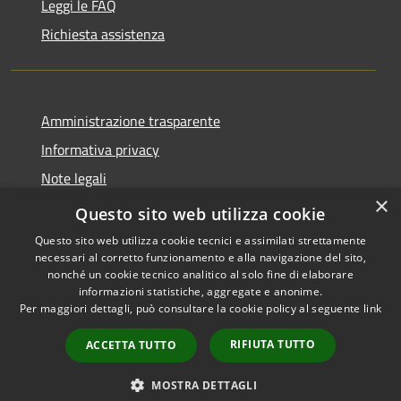
Leggi le FAQ
Richiesta assistenza
Amministrazione trasparente
Informativa privacy
Note legali
×
Dichiarazione di accessibilità
Questo sito web utilizza cookie
Questo sito web utilizza cookie tecnici e assimilati strettamente
necessari al corretto funzionamento e alla navigazione del sito,
nonché un cookie tecnico analitico al solo fine di elaborare
informazioni statistiche, aggregate e anonime.
RSS
Copyright © 2026 • Comune di
Per maggiori dettagli, può consultare la cookie policy al seguente
link
Accessibilità
Castiglione della Pescaia •
Privacy
Municipium
Powered by
•
RIFIUTA TUTTO
ACCETTA TUTTO
Cookie
Accesso redazione
Mappa del sito
MOSTRA DETTAGLI