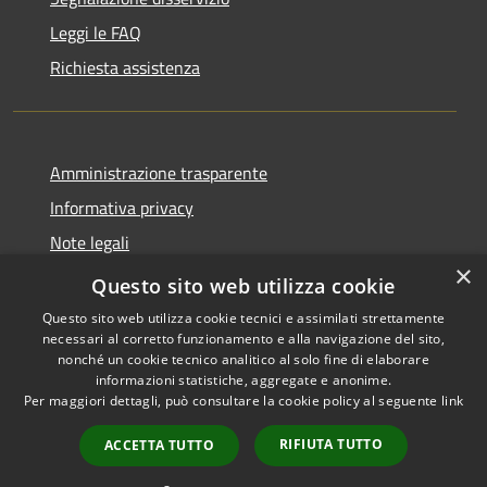
Leggi le FAQ
Richiesta assistenza
Amministrazione trasparente
Informativa privacy
Note legali
×
Dichiarazione di accessibilità
Questo sito web utilizza cookie
Questo sito web utilizza cookie tecnici e assimilati strettamente
necessari al corretto funzionamento e alla navigazione del sito,
nonché un cookie tecnico analitico al solo fine di elaborare
informazioni statistiche, aggregate e anonime.
RSS
Copyright © 2026 • Comune di
Per maggiori dettagli, può consultare la cookie policy al seguente
link
Accessibilità
Castiglione della Pescaia •
Privacy
Municipium
Powered by
•
RIFIUTA TUTTO
ACCETTA TUTTO
Cookie
Accesso redazione