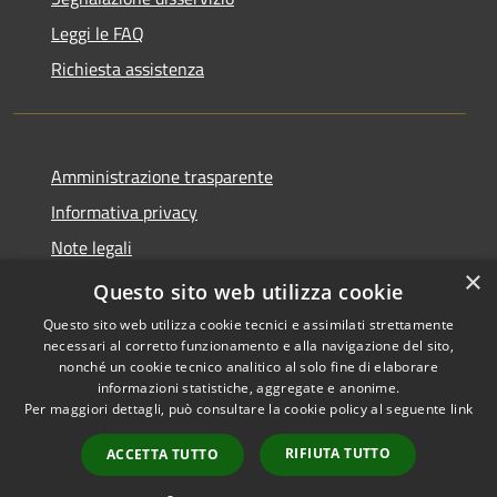
Leggi le FAQ
Richiesta assistenza
Amministrazione trasparente
Informativa privacy
Note legali
×
Dichiarazione di accessibilità
Questo sito web utilizza cookie
Questo sito web utilizza cookie tecnici e assimilati strettamente
necessari al corretto funzionamento e alla navigazione del sito,
nonché un cookie tecnico analitico al solo fine di elaborare
informazioni statistiche, aggregate e anonime.
RSS
Copyright © 2026 • Comune di
Per maggiori dettagli, può consultare la cookie policy al seguente
link
Accessibilità
Castiglione della Pescaia •
Privacy
Municipium
Powered by
•
RIFIUTA TUTTO
ACCETTA TUTTO
Cookie
Accesso redazione