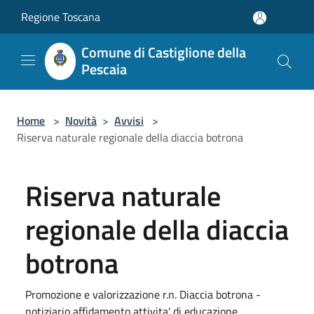
Salta al contenuto principale
Regione Toscana
Comune di Castiglione della
Pescaia
Home
>
Novità
>
Avvisi
>
Riserva naturale regionale della diaccia botrona
Riserva naturale
regionale della diaccia
botrona
Promozione e valorizzazione r.n. Diaccia botrona -
notiziario affidamento attivita' di educazione