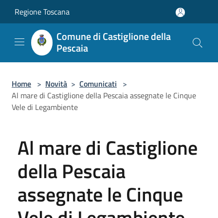
Salta al contenuto principale
Regione Toscana
Comune di Castiglione della
Pescaia
Home
>
Novità
>
Comunicati
>
Al mare di Castiglione della Pescaia assegnate le Cinque
Vele di Legambiente
Al mare di Castiglione
della Pescaia
assegnate le Cinque
Vele di Legambiente