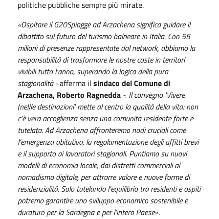
politiche pubbliche sempre più mirate.
«
Ospitare il G20Spiagge ad Arzachena significa guidare il
dibattito sul futuro del turismo balneare in Italia. Con 55
milioni di presenze rappresentate dal network, abbiamo la
responsabilità di trasformare le nostre coste in territori
vivibili tutto l'anno, superando la logica della pura
stagionalità -
afferma il
sindaco del Comune di
Arzachena, Roberto Ragnedda
-.
Il convegno 'Vivere
(nel)le destinazioni' mette al centro la qualità della vita: non
c’è vera accoglienza senza una comunità residente forte e
tutelata. Ad Arzachena affronteremo nodi cruciali come
l’emergenza abitativa, la regolamentazione degli affitti brevi
e il supporto ai lavoratori stagionali. Puntiamo su nuovi
modelli di economia locale, dai distretti commerciali al
nomadismo digitale, per attrarre valore e nuove forme di
residenzialità.
S
olo tutelando l’equilibrio tra residenti e ospiti
potremo garantire uno sviluppo economico sostenibile e
duraturo per la
Sardegna
e per l’intero Paese
»
.