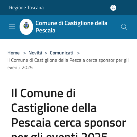
Salta al contenuto principale
Regione Toscana
Comune di Castiglione della
Pescaia
Home
>
Novità
>
Comunicati
>
Il Comune di Castiglione della Pescaia cerca sponsor per gli
eventi 2025
Il Comune di
Castiglione della
Pescaia cerca sponsor
per gli eventi 2025