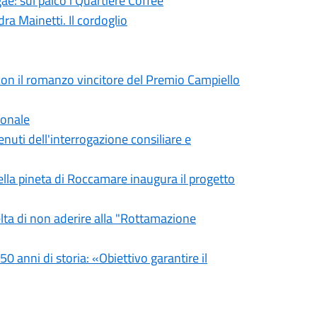
ae: sul palco i Quartiere Coffee
ra Mainetti. Il cordoglio
on il romanzo vincitore del Premio Campiello
ionale
uti dell'interrogazione consiliare e
ella pineta di Roccamare inaugura il progetto
lta di non aderire alla "Rottamazione
0 anni di storia: «Obiettivo garantire il