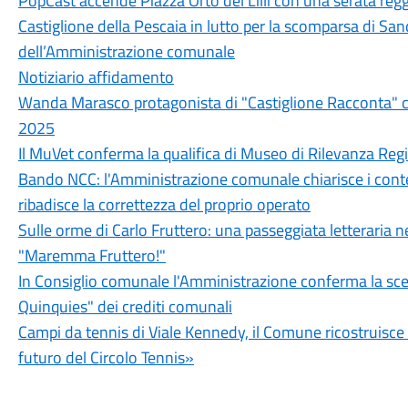
PopCast accende Piazza Orto del Lilli con una serata regg
Castiglione della Pescaia in lutto per la scomparsa di Sand
dell’Amministrazione comunale
Notiziario affidamento
Wanda Marasco protagonista di "Castiglione Racconta" c
2025
Il MuVet conferma la qualifica di Museo di Rilevanza Reg
Bando NCC: l'Amministrazione comunale chiarisce i conten
ribadisce la correttezza del proprio operato
Sulle orme di Carlo Fruttero: una passeggiata letteraria n
"Maremma Fruttero!"
In Consiglio comunale l'Amministrazione conferma la sce
Quinquies" dei crediti comunali
Campi da tennis di Viale Kennedy, il Comune ricostruisce 5
futuro del Circolo Tennis»