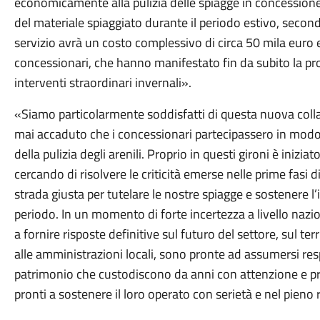
economicamente alla pulizia delle spiagge in concessione 
del materiale spiaggiato durante il periodo estivo, secon
servizio avrà un costo complessivo di circa 50 mila euro
concessionari, che hanno manifestato fin da subito la pro
interventi straordinari invernali».
«Siamo particolarmente soddisfatti di questa nuova coll
mai accaduto che i concessionari partecipassero in modo c
della pulizia degli arenili. Proprio in questi gironi è iniziat
cercando di risolvere le criticità emerse nelle prime fasi
strada giusta per tutelare le nostre spiagge e sostenere 
periodo. In un momento di forte incertezza a livello nazi
a fornire risposte definitive sul futuro del settore, sul te
alle amministrazioni locali, sono pronte ad assumersi resp
patrimonio che custodiscono da anni con attenzione e p
pronti a sostenere il loro operato con serietà e nel pieno