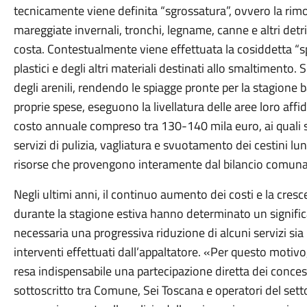
tecnicamente viene definita “sgrossatura”, ovvero la rimo
mareggiate invernali, tronchi, legname, canne e altri detrit
costa. Contestualmente viene effettuata la cosiddetta “spil
plastici e degli altri materiali destinati allo smaltimento
degli arenili, rendendo le spiagge pronte per la stagione 
proprie spese, eseguono la livellatura delle aree loro affi
costo annuale compreso tra 130-140 mila euro, ai quali s
servizi di pulizia, vagliatura e svuotamento dei cestini lu
risorse che provengono interamente dal bilancio comuna
Negli ultimi anni, il continuo aumento dei costi e la cre
durante la stagione estiva hanno determinato un signifi
necessaria una progressiva riduzione di alcuni servizi sia 
interventi effettuati dall’appaltatore. «Per questo motivo
resa indispensabile una partecipazione diretta dei concess
sottoscritto tra Comune, Sei Toscana e operatori del setto